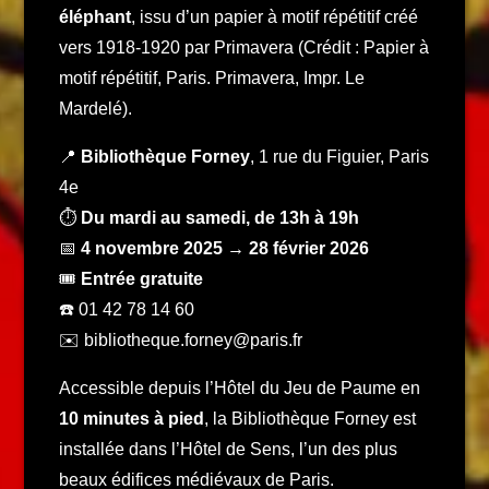
éléphant
, issu d’un papier à motif répétitif créé
vers 1918-1920 par Primavera (Crédit : Papier à
motif répétitif, Paris. Primavera, Impr. Le
Mardelé).
📍
Bibliothèque Forney
, 1 rue du Figuier, Paris
4e
⏱️
Du mardi au samedi, de 13h à 19h
📅
4 novembre 2025 → 28 février 2026
🎟️
Entrée gratuite
☎️ 01 42 78 14 60
✉️
bibliotheque.forney@paris.fr
Accessible depuis l’Hôtel du Jeu de Paume en
10 minutes à pied
, la Bibliothèque Forney est
installée dans l’Hôtel de Sens, l’un des plus
beaux édifices médiévaux de Paris.