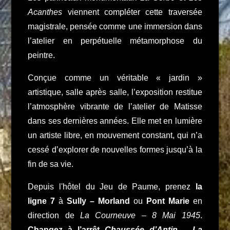
Acanthes
viennent compléter cette traversée
magistrale, pensée comme une immersion dans
l’atelier en perpétuelle métamorphose du
peintre.
Conçue comme un véritable « jardin »
artistique, salle après salle, l’exposition restitue
l’atmosphère vibrante de l’atelier de Matisse
dans ses dernières années. Elle met en lumière
un artiste libre, en mouvement constant, qui n’a
cessé d’explorer de nouvelles formes jusqu’à la
fin de sa vie.
Depuis l'hôtel du Jeu de Paume, prenez
la
ligne 7
à
Sully – Morland
ou
Pont Marie
en
direction de
La Courneuve – 8 Mai 1945
.
Changez à l’arrêt
Chaussée d’Antin – La