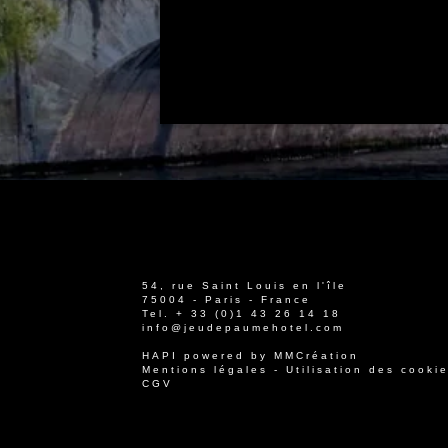
54, rue Saint Louis en l'île
75004 - Paris - France
Tel.
+ 33 (0)1 43 26 14 18
info@jeudepaumehotel.com
HAPI
powered by
MMCréation
Mentions légales
-
Utilisation des cooki
CGV