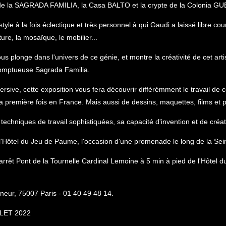
le de la SAGRADA FAMILIA, la Casa BALTO et la crypte de la Colonia GU
tyle à la fois éclectique et très personnel à qui Gaudi a laissé libre co
ture, la mosaïque, le mobilier...
plonge dans l'univers de ce génie, et montre la créativité de cet artis
somptueuse Sagrada Familia.
ive, cette exposition vous fera découvrir différémment le travail de 
 première fois en France. Mais aussi de dessins, maquettes, films et 
es techniques de travail sophistiquées, sa capacité d'invention et de cr
'Hôtel du Jeu de Paume, l'occasion d'une promenade le long de la Sei
rrêt Pont de la Tournelle Cardinal Lemoine à 5 min à pied de l'Hôtel d
neur, 75007 Paris - 01 40 49 48 14.
LET 2022