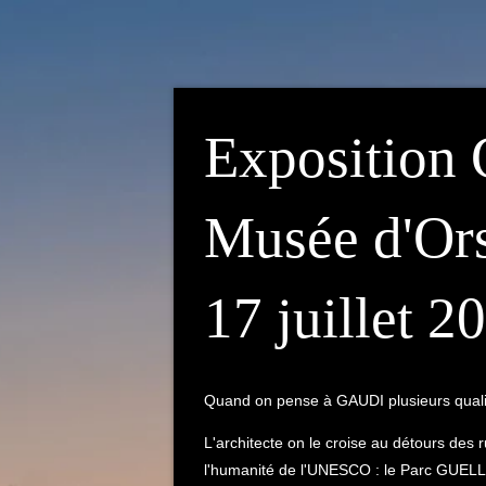
Exposition
Musée d'Ors
17 juillet 2
Quand on pense à GAUDI plusieurs qualific
L'architecte on le croise au détours des r
l'humanité de l'UNESCO : le Parc GUELL,