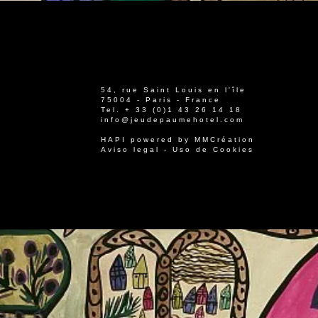
54, rue Saint Louis en l'île
75004 - Paris - France
Tel.
+ 33 (0)1 43 26 14 18
info@jeudepaumehotel.com
HAPI
powered by
MMCréation
Aviso legal
-
Uso de Cookies