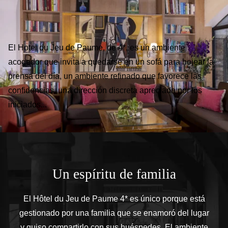
El Hotel du Jeu de Paume, de 4*, es un ambiente
acogedor que invita a quedarse en un sofá para hojear la
prensa del día, un ambiente refinado que favorece las
confidencias, una dirección discreta apreciada por los
iniciados...
Un espíritu de familia
El Hôtel du Jeu de Paume 4* es único porque está
gestionado por una familia que se enamoró del lugar
y quiso compartirlo con sus huéspedes. El ambiente