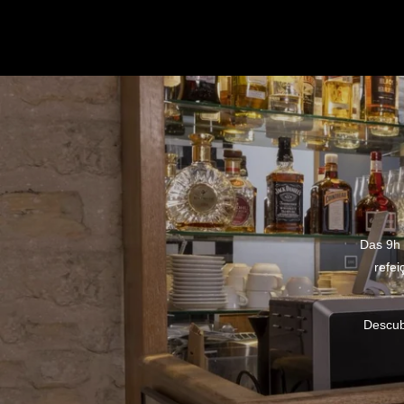
Das 9h 
refei
Descub