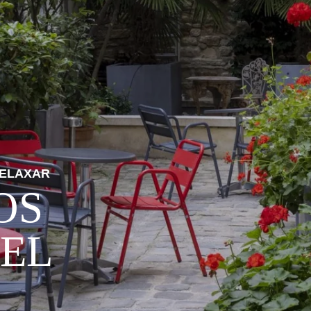
RELAXAR
OS
EL