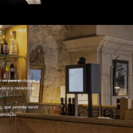
o ou para prolongar a
vos e o cenário vai
.
, que permite servir
servação.