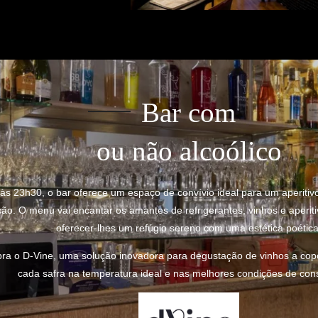
Bar com
ou não alcoólico
às 23h30, o bar oferece um espaço de convívio ideal para um aperitiv
ção. O menu vai encantar os amantes de refrigerantes, vinhos e aperiti
oferecer-lhes um refúgio sereno com uma estética poética
ra o D-Vine, uma solução inovadora para degustação de vinhos a copo
cada safra na temperatura ideal e nas melhores condições de con