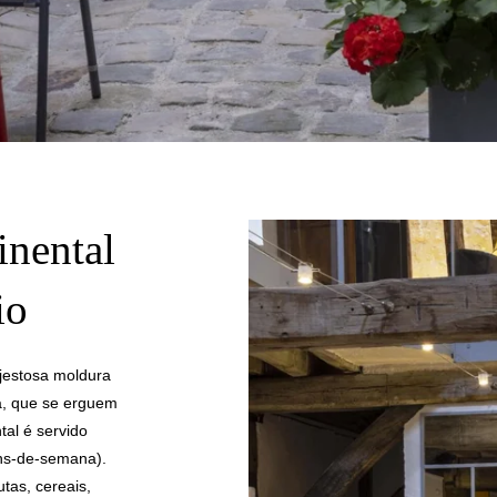
inental
io
majestosa moldura
ra, que se erguem
tal é servido
ins-de-semana).
utas, cereais,