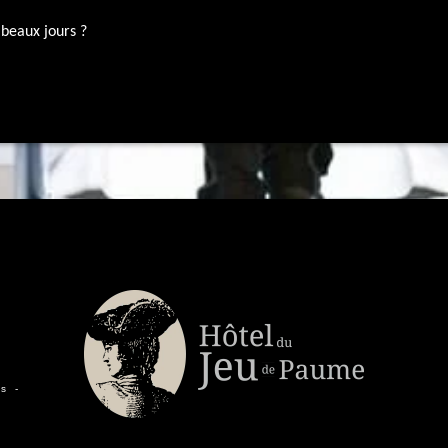
s beaux jours ?
es
-