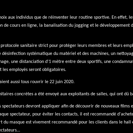
oix aux individus que de réinventer leur routine sportive. En effet, le
tion de cours en ligne, la banalisation du jogging et le développement
 protocole sanitaire strict pour protéger leurs membres et leurs empl
e désinfection systématique du matériel et des machines, un nettoy
e, une distanciation d'1 mètre entre deux sportifs, une condamnatio
t les employés seront obligatoires.
ient aussi tous rouvrir le 22 juin 2020.
aires concrètes a été envoyé aux exploitants de salles, qui ont dû ba
 spectateurs devront appliquer afin de découvrir de nouveaux films e
aque spectateur, pour éviter les contacts, il est recommandé d'achete
ort du masque est vivement recommandé pour les clients dans le hall e
ctateurs...