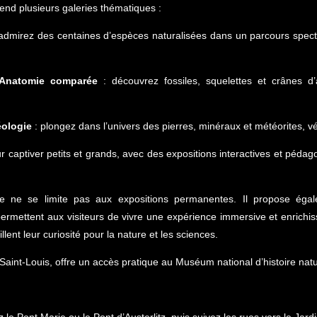
end plusieurs galeries thématiques :
admirez des centaines d’espèces naturalisées dans un parcours spectacul
d’Anatomie comparée
: découvrez fossiles, squelettes et crânes d’
éologie
: plongez dans l’univers des pierres, minéraux et météorites, vér
aptiver petits et grands, avec des expositions interactives et pédago
lle ne se limite pas aux expositions permanentes. Il propose ég
permettent aux visiteurs de vivre une expérience immersive et enrich
illent leur curiosité pour la nature et les sciences.
le Saint-Louis, offre un accès pratique au Muséum national d’histoire natu
e Pont Marie ou le Pont d’Austerlitz, puis suivez les rues vers le Jard