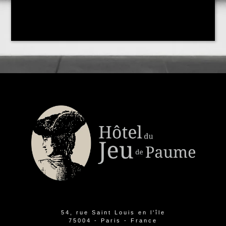
54, rue Saint Louis en l'île
75004 - Paris - France