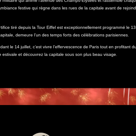
lé militaire qui anime l’avenue des Champs-Élysées et rassemble chaqu
’ambiance festive qui règne dans les rues de la capitale avant de rejoi
artifice tiré depuis la Tour Eiffel est exceptionnellement programmé le 13
capitale, demeure l’un des temps forts des célébrations parisiennes.
t le 14 juillet, c’est vivre l’effervescence de Paris tout en profitant d
estivale et découvrez la capitale sous son plus beau visage.