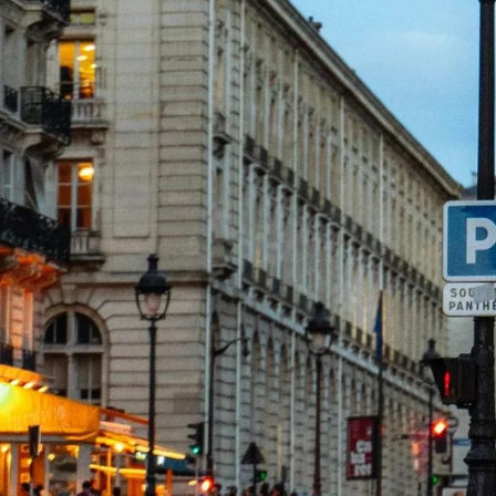
Zurück
54, rue Saint Louis en l'île
75004 - Paris - France
Tel.
+ 33 (0)1 43 26 14 18
info@jeudepaumehotel.com
HAPI
powered by
MMCréation
Rechtshinweis
-
Verwendung von Cookies